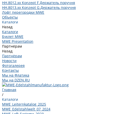
HH.8012.xx Konzept F Держатель поручня
HH.8013.xx Konzept G Держатель поручня
Лофт перегородки MWE
Объекты
Каталоги
Назад
Каталоги
Буклет MWE
MWE Presentation
Партнёрам
Назад
Партнёрам
Новости
Фотогалерея
Контакты
Мы на Флатика
Мы на DZEN.RU
Главная
/
Каталоги
MWE_Leiternkatalog_2025
MWE_Edelstahlwelt_07_2024
MWE_Loft-Systeme_2023