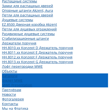
Распашные системы
Замки для распашных дверей
Опорные штанги Akzent, Aura
Петли для распашных дверей
Душевые системы
EZ.8500 Дверная коробка Akzent
Петли для душевых ограждений
Раздвижные душевые системы
Стабилизационные штанги
Держатели поручня
HH.8010.xx Konzept D Держатель поручня
HH.8011.xx Konzept E Держатель поручня
HH.8012.xx Konzept F Держатель поручня
HH.8013.xx Konzept G Держатель поручня
Лофт перегородки MWE
Объекты
Каталоги
Буклет MWE
MWE Presentation
Партнёрам
Новости
Фотогалерея
Контакты
Мы на Флатика