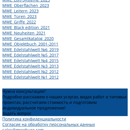
MWE_Oberflächen_2023
MWE_Leitern_2023
MWE_Türen_2023
MWE_Griffe_2022
MWE_Black edition_2021
MWE_Neuheiten_2021
MWE_Gesamtkatalog_2020
MWE_Objektbuch_2001-2011
MWE_Edelstahlwelt №6_2019
MWE_Edelstahlwelt №5_2017
MWE_Edelstahlwelt №4_2015
MWE_Edelstahlwelt №3_2013
MWE_Edelstahlwelt №2_2012
MWE_Edelstahlwelt №1_2012
Нужна консультация?
Подробно расскажем о наших услугах, видах работ и типовых
проектах, рассчитаем стоимость и подготовим
индивидуальное предложение!
Задать вопрос
Политика конфиденциальности
Согласие на обработку персональных данных
sales@mweburo.com