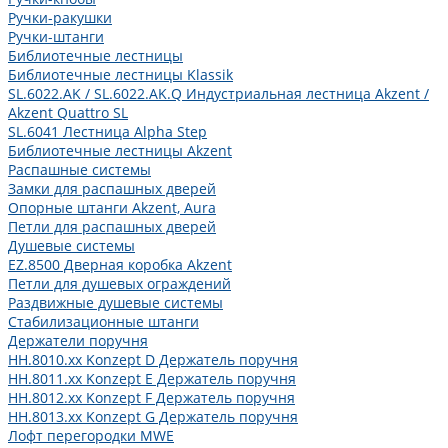
Ручки-ракушки
Ручки-штанги
Библиотечные лестницы
Библиотечные лестницы Klassik
SL.6022.AK / SL.6022.AK.Q Индустриальная лестница Akzent /
Akzent Quattro SL
SL.6041 Лестница Alpha Step
Библиотечные лестницы Akzent
Распашные системы
Замки для распашных дверей
Опорные штанги Akzent, Aura
Петли для распашных дверей
Душевые системы
EZ.8500 Дверная коробка Akzent
Петли для душевых ограждений
Раздвижные душевые системы
Стабилизационные штанги
Держатели поручня
HH.8010.xx Konzept D Держатель поручня
HH.8011.xx Konzept E Держатель поручня
HH.8012.xx Konzept F Держатель поручня
HH.8013.xx Konzept G Держатель поручня
Лофт перегородки MWE