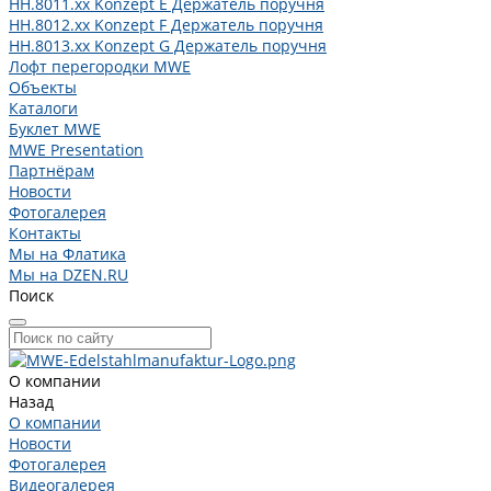
HH.8011.xx Konzept E Держатель поручня
HH.8012.xx Konzept F Держатель поручня
HH.8013.xx Konzept G Держатель поручня
Лофт перегородки MWE
Объекты
Каталоги
Буклет MWE
MWE Presentation
Партнёрам
Новости
Фотогалерея
Контакты
Мы на Флатика
Мы на DZEN.RU
Поиск
О компании
Назад
О компании
Новости
Фотогалерея
Видеогалерея