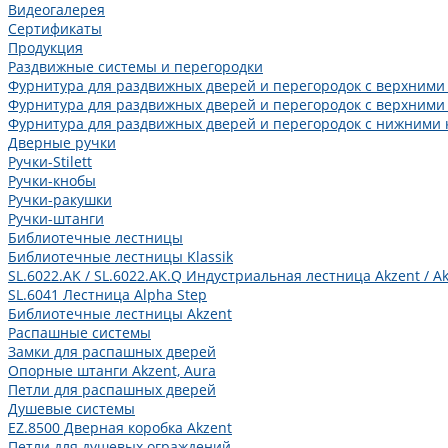
Видеогалерея
Сертификаты
Продукция
Раздвижные системы и перегородки
Фурнитура для раздвижных дверей и перегородок с верхними
Фурнитура для раздвижных дверей и перегородок с верхними
Фурнитура для раздвижных дверей и перегородок с нижними 
Дверные ручки
Ручки-Stilett
Ручки-кнобы
Ручки-ракушки
Ручки-штанги
Библиотечные лестницы
Библиотечные лестницы Klassik
SL.6022.AK / SL.6022.AK.Q Индустриальная лестница Akzent / Ak
SL.6041 Лестница Alpha Step
Библиотечные лестницы Akzent
Распашные системы
Замки для распашных дверей
Опорные штанги Akzent, Aura
Петли для распашных дверей
Душевые системы
EZ.8500 Дверная коробка Akzent
Петли для душевых ограждений