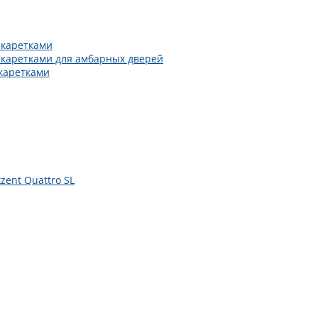
 каретками
 каретками для амбарных дверей
каретками
zent Quattro SL