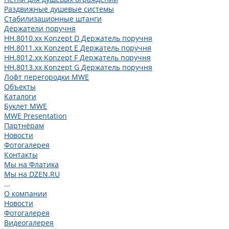
Раздвижные душевые системы
Стабилизационные штанги
Держатели поручня
HH.8010.xx Konzept D Держатель поручня
HH.8011.xx Konzept E Держатель поручня
HH.8012.xx Konzept F Держатель поручня
HH.8013.xx Konzept G Держатель поручня
Лофт перегородки MWE
Объекты
Каталоги
Буклет MWE
MWE Presentation
Партнёрам
Новости
Фотогалерея
Контакты
Мы на Флатика
Мы на DZEN.RU
...
О компании
Новости
Фотогалерея
Видеогалерея