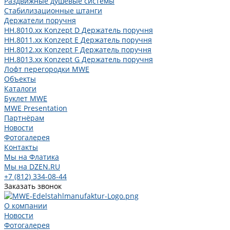
Раздвижные душевые системы
Стабилизационные штанги
Держатели поручня
HH.8010.xx Konzept D Держатель поручня
HH.8011.xx Konzept E Держатель поручня
HH.8012.xx Konzept F Держатель поручня
HH.8013.xx Konzept G Держатель поручня
Лофт перегородки MWE
Объекты
Каталоги
Буклет MWE
MWE Presentation
Партнёрам
Новости
Фотогалерея
Контакты
Мы на Флатика
Мы на DZEN.RU
+7 (812) 334-08-44
Заказать звонок
О компании
Новости
Фотогалерея