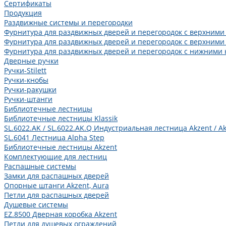
Сертификаты
Продукция
Раздвижные системы и перегородки
Фурнитура для раздвижных дверей и перегородок с верхними
Фурнитура для раздвижных дверей и перегородок с верхними
Фурнитура для раздвижных дверей и перегородок с нижними 
Дверные ручки
Ручки-Stilett
Ручки-кнобы
Ручки-ракушки
Ручки-штанги
Библиотечные лестницы
Библиотечные лестницы Klassik
SL.6022.AK / SL.6022.AK.Q Индустриальная лестница Akzent / Ak
SL.6041 Лестница Alpha Step
Библиотечные лестницы Akzent
Комплектующие для лестниц
Распашные системы
Замки для распашных дверей
Опорные штанги Akzent, Aura
Петли для распашных дверей
Душевые системы
EZ.8500 Дверная коробка Akzent
Петли для душевых ограждений