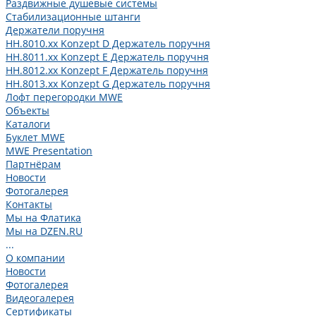
Раздвижные душевые системы
Стабилизационные штанги
Держатели поручня
HH.8010.xx Konzept D Держатель поручня
HH.8011.xx Konzept E Держатель поручня
HH.8012.xx Konzept F Держатель поручня
HH.8013.xx Konzept G Держатель поручня
Лофт перегородки MWE
Объекты
Каталоги
Буклет MWE
MWE Presentation
Партнёрам
Новости
Фотогалерея
Контакты
Мы на Флатика
Мы на DZEN.RU
...
О компании
Новости
Фотогалерея
Видеогалерея
Сертификаты