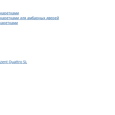
 каретками
 каретками для амбарных дверей
каретками
zent Quattro SL