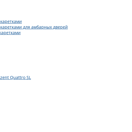
 каретками
 каретками для амбарных дверей
каретками
zent Quattro SL