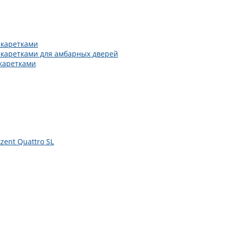
 каретками
 каретками для амбарных дверей
каретками
zent Quattro SL