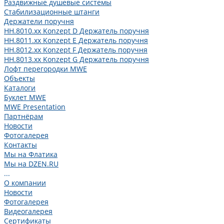
Раздвижные душевые системы
Стабилизационные штанги
Держатели поручня
HH.8010.xx Konzept D Держатель поручня
HH.8011.xx Konzept E Держатель поручня
HH.8012.xx Konzept F Держатель поручня
HH.8013.xx Konzept G Держатель поручня
Лофт перегородки MWE
Объекты
Каталоги
Буклет MWE
MWE Presentation
Партнёрам
Новости
Фотогалерея
Контакты
Мы на Флатика
Мы на DZEN.RU
...
О компании
Новости
Фотогалерея
Видеогалерея
Сертификаты