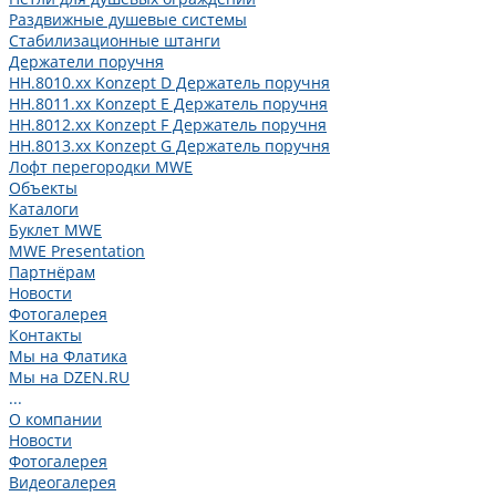
Раздвижные душевые системы
Стабилизационные штанги
Держатели поручня
HH.8010.xx Konzept D Держатель поручня
HH.8011.xx Konzept E Держатель поручня
HH.8012.xx Konzept F Держатель поручня
HH.8013.xx Konzept G Держатель поручня
Лофт перегородки MWE
Объекты
Каталоги
Буклет MWE
MWE Presentation
Партнёрам
Новости
Фотогалерея
Контакты
Мы на Флатика
Мы на DZEN.RU
...
О компании
Новости
Фотогалерея
Видеогалерея