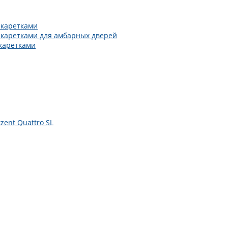
 каретками
 каретками для амбарных дверей
каретками
zent Quattro SL