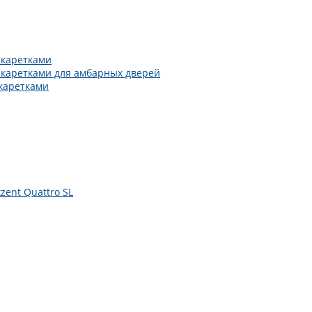
 каретками
 каретками для амбарных дверей
каретками
zent Quattro SL