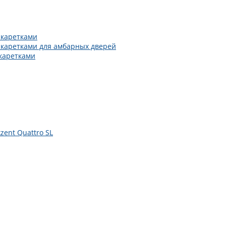
 каретками
 каретками для амбарных дверей
каретками
zent Quattro SL