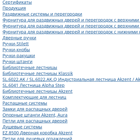
Сертификаты
Продукция
Раздвижные системы и перегородки
Фурнитура для раздвижных дверей и перегородок с верхними
Фурнитура для раздвижных дверей и перегородок с верхними
Фурнитура для раздвижных дверей и перегородок с нижними 
Дверные ручки
Ручки-Stilett
Ручки-кнобы
Ручки-ракушки
Ручки-штанги
Библиотечные лестницы
Библиотечные лестницы Klassik
SL.6022.AK / SL.6022.AK.Q Индустриальная лестница Akzent / Ak
SL.6041 Лестница Alpha Step
Библиотечные лестницы Akzent
Комплектующие для лестниц
Распашные системы
Замки для распашных дверей
Опорные штанги Akzent, Aura
Петли для распашных дверей
Душевые системы
EZ.8500 Дверная коробка Akzent
Петли для душевых ограждений