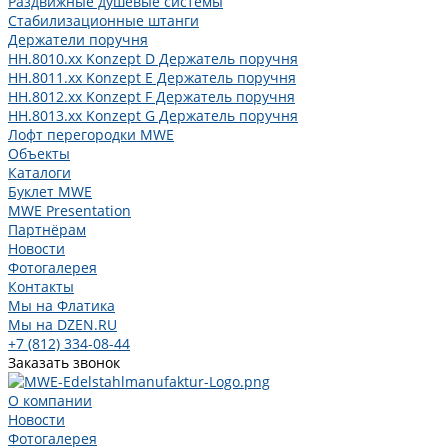
Раздвижные душевые системы
Стабилизационные штанги
Держатели поручня
HH.8010.xx Konzept D Держатель поручня
HH.8011.xx Konzept E Держатель поручня
HH.8012.xx Konzept F Держатель поручня
HH.8013.xx Konzept G Держатель поручня
Лофт перегородки MWE
Объекты
Каталоги
Буклет MWE
MWE Presentation
Партнёрам
Новости
Фотогалерея
Контакты
Мы на Флатика
Мы на DZEN.RU
+7 (812) 334-08-44
Заказать звонок
О компании
Новости
Фотогалерея