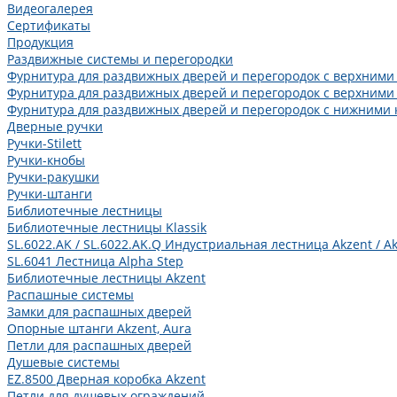
Видеогалерея
Сертификаты
Продукция
Раздвижные системы и перегородки
Фурнитура для раздвижных дверей и перегородок с верхними
Фурнитура для раздвижных дверей и перегородок с верхними
Фурнитура для раздвижных дверей и перегородок с нижними 
Дверные ручки
Ручки-Stilett
Ручки-кнобы
Ручки-ракушки
Ручки-штанги
Библиотечные лестницы
Библиотечные лестницы Klassik
SL.6022.AK / SL.6022.AK.Q Индустриальная лестница Akzent / Ak
SL.6041 Лестница Alpha Step
Библиотечные лестницы Akzent
Распашные системы
Замки для распашных дверей
Опорные штанги Akzent, Aura
Петли для распашных дверей
Душевые системы
EZ.8500 Дверная коробка Akzent
Петли для душевых ограждений