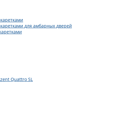
 каретками
 каретками для амбарных дверей
каретками
zent Quattro SL